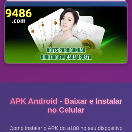
APK Android - Baixar e Instalar
no Celular
Como instalar o APK do a188 no seu dispositivo