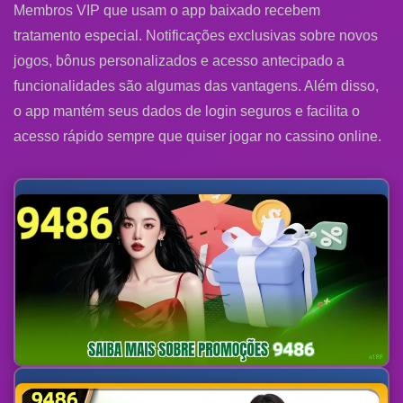
Membros VIP que usam o app baixado recebem
tratamento especial. Notificações exclusivas sobre novos
jogos, bônus personalizados e acesso antecipado a
funcionalidades são algumas das vantagens. Além disso,
o app mantém seus dados de login seguros e facilita o
acesso rápido sempre que quiser jogar no cassino online.