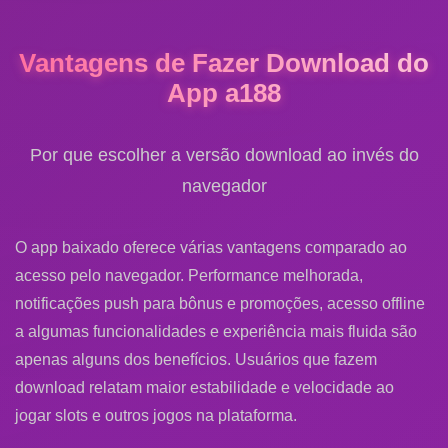
Vantagens de Fazer Download do
App a188
Por que escolher a versão download ao invés do
navegador
O app baixado oferece várias vantagens comparado ao
acesso pelo navegador. Performance melhorada,
notificações push para bônus e promoções, acesso offline
a algumas funcionalidades e experiência mais fluida são
apenas alguns dos benefícios. Usuários que fazem
download relatam maior estabilidade e velocidade ao
jogar slots e outros jogos na plataforma.