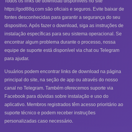
Todos os links de download disponíveis no site
https://god88q.com são oficiais e seguros. Evite baixar de
fontes desconhecidas para garantir a segurança do seu
dispositivo. Após fazer o download, siga as instruções de
instalação específicas para seu sistema operacional. Se
encontrar algum problema durante o processo, nossa
equipe de suporte está disponível via chat ou Telegram
para ajudar.
Usuários podem encontrar links de download na página
principal do site, na seção de app ou através do nosso
canal no Telegram. Também oferecemos suporte via
Facebook para dúvidas sobre instalação e uso do
aplicativo. Membros registrados têm acesso prioritário ao
suporte técnico e podem receber instruções
personalizadas caso necessário.