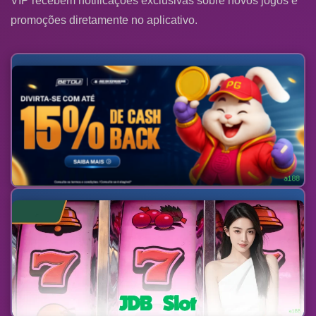
VIP recebem notificações exclusivas sobre novos jogos e
promoções diretamente no aplicativo.