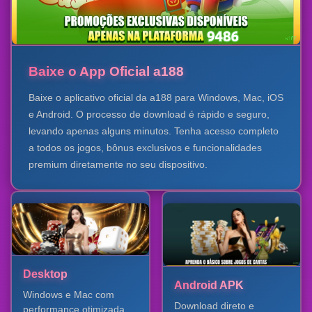
Baixe o App Oficial a188
Baixe o aplicativo oficial da a188 para Windows, Mac, iOS
e Android. O processo de download é rápido e seguro,
levando apenas alguns minutos. Tenha acesso completo
a todos os jogos, bônus exclusivos e funcionalidades
premium diretamente no seu dispositivo.
Desktop
Android APK
Windows e Mac com
Download direto e
performance otimizada